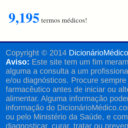
9,195
termos médicos!
Copyright © 2014
DicionárioMédic
Aviso:
Este site tem um fim merame
alguma a consulta a um profission
e/ou diagnósticos. Procure sempr
farmacêutico antes de iniciar ou al
alimentar. Alguma informação pode
informação do DicionárioMédico.co
ou pelo Ministério da Saúde, e como
diagnosticar, curar, tratar ou prev