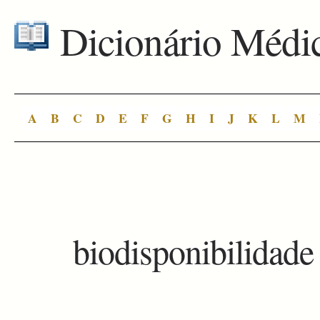
Dicionário Médi
A
B
C
D
E
F
G
H
I
J
K
L
M
biodisponibilidade