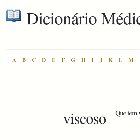
Dicionário Médi
A
B
C
D
E
F
G
H
I
J
K
L
M
viscoso
Que tem v