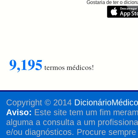
Gostaria de ter o dici
9,195
termos médicos!
Copyright © 2014
DicionárioMédic
Aviso:
Este site tem um fim merame
alguma a consulta a um profission
e/ou diagnósticos. Procure sempr