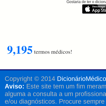
Gostaria de ter o dici
9,195
termos médicos!
Copyright © 2014
DicionárioMédic
Aviso:
Este site tem um fim merame
alguma a consulta a um profission
e/ou diagnósticos. Procure sempr