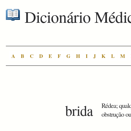
Dicionário Médi
A
B
C
D
E
F
G
H
I
J
K
L
M
brida
Rédea; qual
obstrução ou