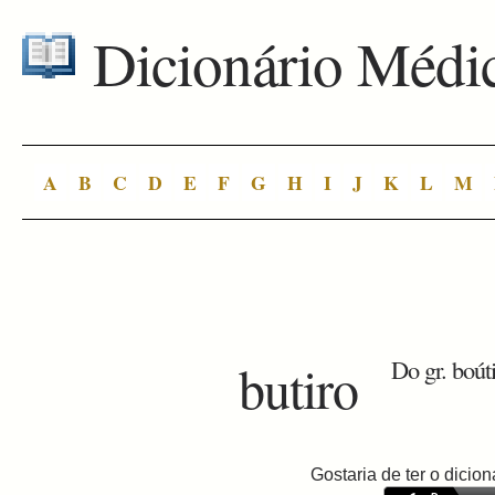
Dicionário Médi
A
B
C
D
E
F
G
H
I
J
K
L
M
butiro
Do gr. boúti
Gostaria de ter o dici