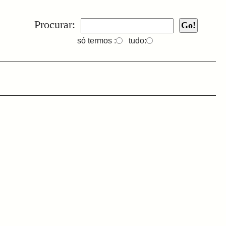
Procurar:
só termos :
tudo: