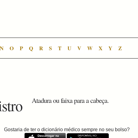
N
O
P
Q
R
S
T
U
V
W
X
Y
Z
istro
Atadura ou faixa para a cabeça.
Gostaria de ter o dicionário médico sempre no seu bolso?