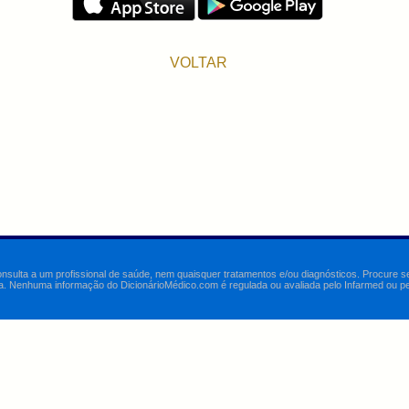
VOLTAR
onsulta a um profissional de saúde, nem quaisquer tratamentos e/ou diagnósticos. Procure 
a. Nenhuma informação do DicionárioMédico.com é regulada ou avaliada pelo Infarmed ou pelo 