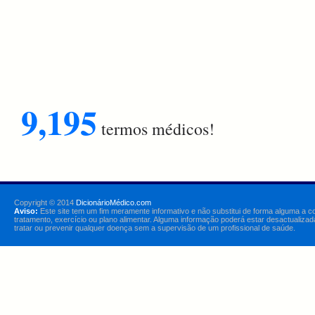
9,195
termos médicos!
Copyright © 2014
DicionárioMédico.com
Aviso:
Este site tem um fim meramente informativo e não substitui de forma alguma a c
tratamento, exercício ou plano alimentar. Alguma informação poderá estar desactualizad
tratar ou prevenir qualquer doença sem a supervisão de um profissional de saúde.