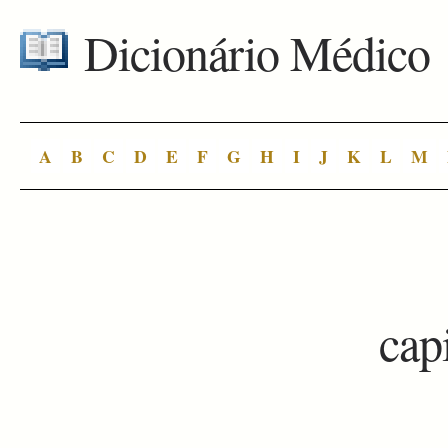
Dicionário Médico
A
B
C
D
E
F
G
H
I
J
K
L
M
cap