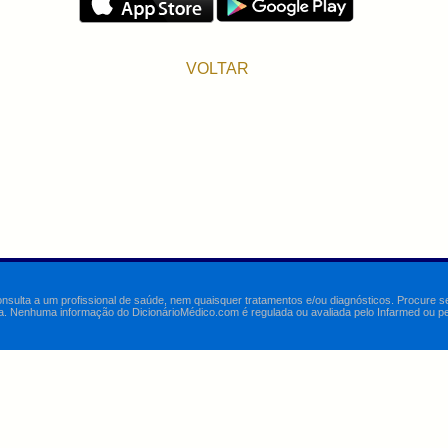
VOLTAR
onsulta a um profissional de saúde, nem quaisquer tratamentos e/ou diagnósticos. Procure 
a. Nenhuma informação do DicionárioMédico.com é regulada ou avaliada pelo Infarmed ou pelo 