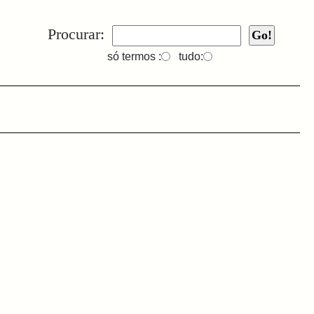
Procurar:
só termos :
tudo: