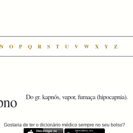
N
O
P
Q
R
S
T
U
V
W
X
Y
Z
pno
Do gr. kapnós, vapor, fumaça (hipocapnia).
Gostaria de ter o dicionário médico sempre no seu bolso?