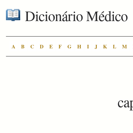
Dicionário Médico
A
B
C
D
E
F
G
H
I
J
K
L
M
ca