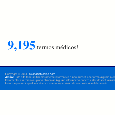
9,195
termos médicos!
Copyright © 2014
DicionárioMédico.com
Aviso:
Este site tem um fim meramente informativo e não substitui de forma alguma a c
tratamento, exercício ou plano alimentar. Alguma informação poderá estar desactualizad
tratar ou prevenir qualquer doença sem a supervisão de um profissional de saúde.