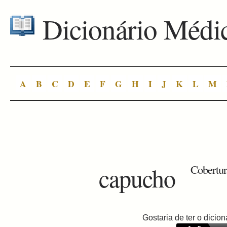
Dicionário Médi
A
B
C
D
E
F
G
H
I
J
K
L
M
capucho
Cobertur
Gostaria de ter o dici