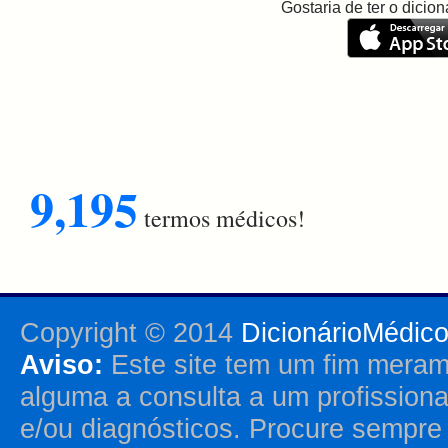
Gostaria de ter o dici
9,195
termos médicos!
Copyright © 2014
DicionárioMédic
Aviso:
Este site tem um fim merame
alguma a consulta a um profission
e/ou diagnósticos. Procure sempr