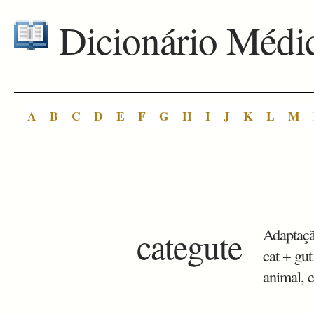
Dicionário Médi
A
B
C
D
E
F
G
H
I
J
K
L
M
categute
Adaptaçã
cat + gut
animal, e