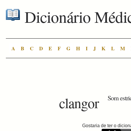
Dicionário Médi
A
B
C
D
E
F
G
H
I
J
K
L
M
clangor
Som estri
Gostaria de ter o dici