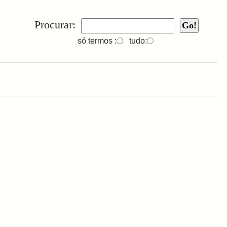
Procurar:
só termos :
tudo: