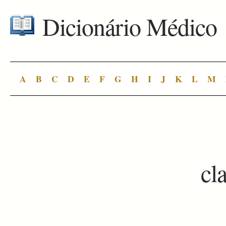
Dicionário Médico
A
B
C
D
E
F
G
H
I
J
K
L
M
cl