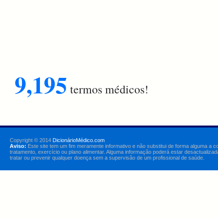
9,195
termos médicos!
Copyright © 2014
DicionárioMédico.com
Aviso:
Este site tem um fim meramente informativo e não substitui de forma alguma a c
tratamento, exercício ou plano alimentar. Alguma informação poderá estar desactualizad
tratar ou prevenir qualquer doença sem a supervisão de um profissional de saúde.