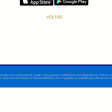
VOLTAR
onsulta a um profissional de saúde, nem quaisquer tratamentos e/ou diagnósticos. Procure 
a. Nenhuma informação do DicionárioMédico.com é regulada ou avaliada pelo Infarmed ou pelo 