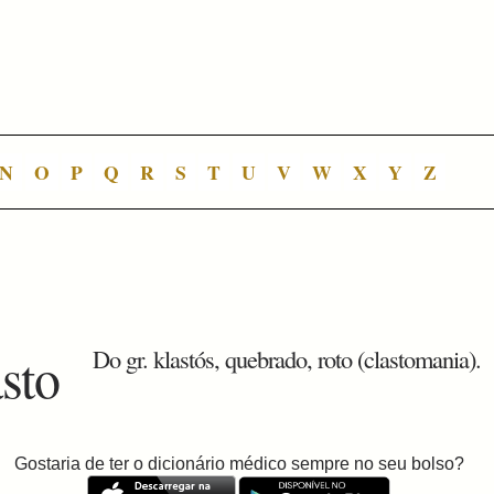
N
O
P
Q
R
S
T
U
V
W
X
Y
Z
asto
Do gr. klastós, quebrado, roto (clastomania).
Gostaria de ter o dicionário médico sempre no seu bolso?