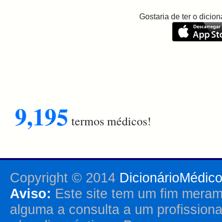
Gostaria de ter o dici
9,195
termos médicos!
Copyright © 2014
DicionárioMédic
Aviso:
Este site tem um fim merame
alguma a consulta a um profission