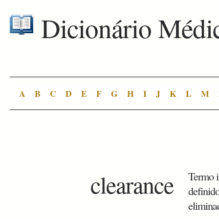
Dicionário Médi
A
B
C
D
E
F
G
H
I
J
K
L
M
clearance
Termo i
definid
elimina