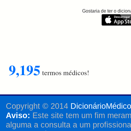
Gostaria de ter o dici
9,195
termos médicos!
Copyright © 2014
DicionárioMédic
Aviso:
Este site tem um fim merame
alguma a consulta a um profission