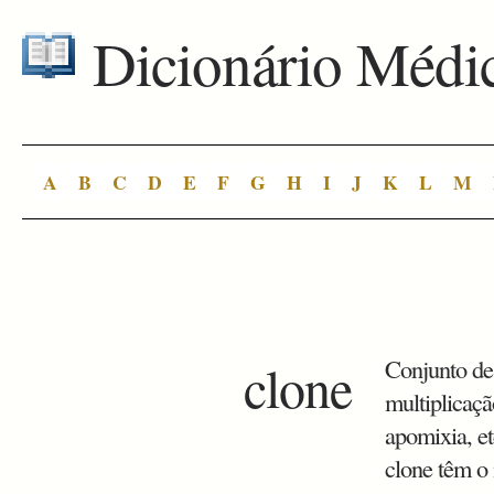
Dicionário Médi
A
B
C
D
E
F
G
H
I
J
K
L
M
clone
Conjunto de 
multiplicaçã
apomixia, e
clone têm o