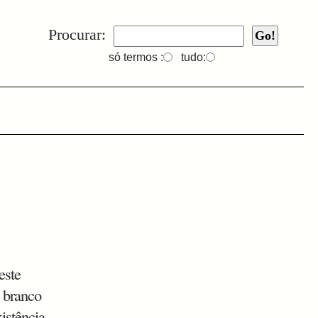
Procurar:
só termos :
tudo:
este
l branco
istência