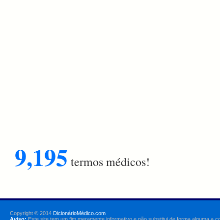
9,195
termos médicos!
Copyright © 2014
DicionárioMédico.com
Aviso:
Este site tem um fim meramente informativo e não substitui de forma alguma a c