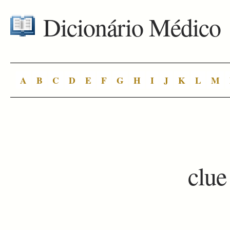
Dicionário Médico
A
B
C
D
E
F
G
H
I
J
K
L
M
clue