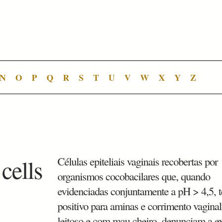
N
O
P
Q
R
S
T
U
V
W
X
Y
Z
 cells
Células epiteliais vaginais recobertas por
organismos cocobacilares que, quando
evidenciadas conjuntamente a pH > 4,5, t
positivo para aminas e corrimento vagina
leitoso e com mau cheiro, denunciam a ex