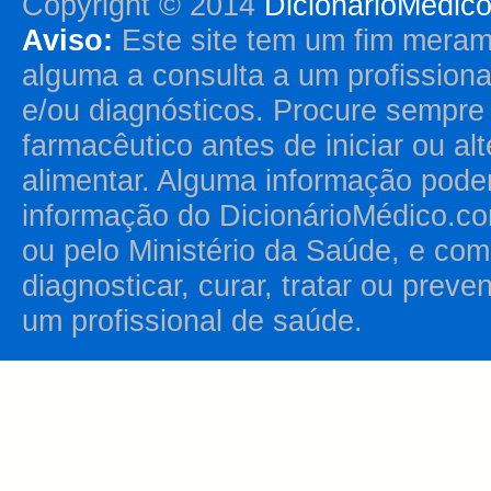
Copyright © 2014
DicionárioMédic
Aviso:
Este site tem um fim merame
alguma a consulta a um profission
e/ou diagnósticos. Procure sempr
farmacêutico antes de iniciar ou al
alimentar. Alguma informação pode
informação do DicionárioMédico.co
ou pelo Ministério da Saúde, e como
diagnosticar, curar, tratar ou prev
um profissional de saúde.