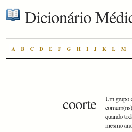
Dicionário Médi
A
B
C
D
E
F
G
H
I
J
K
L
M
coorte
Um grupo d
comum(ns),
quando tod
mesmo ano, 