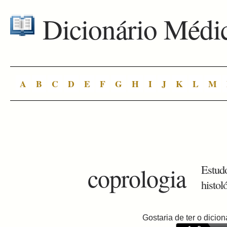
Dicionário Médi
A
B
C
D
E
F
G
H
I
J
K
L
M
coprologia
Estudo
histol
Gostaria de ter o dici