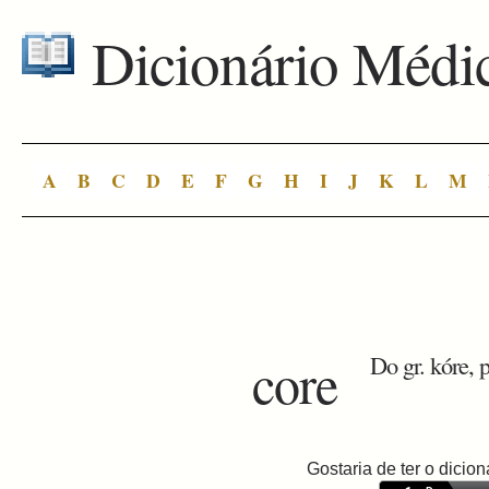
Dicionário Médi
A
B
C
D
E
F
G
H
I
J
K
L
M
core
Do gr. kóre, p
Gostaria de ter o dici