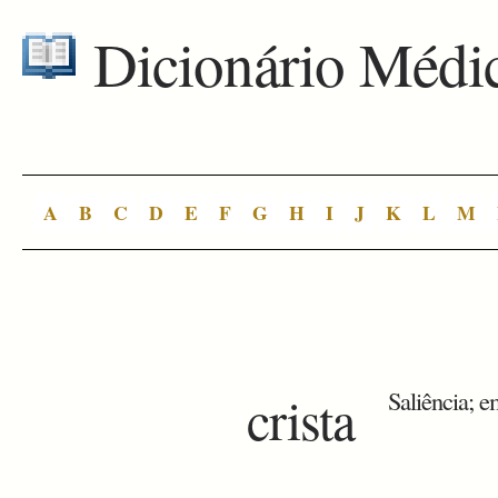
Dicionário Médi
A
B
C
D
E
F
G
H
I
J
K
L
M
crista
Saliência; e