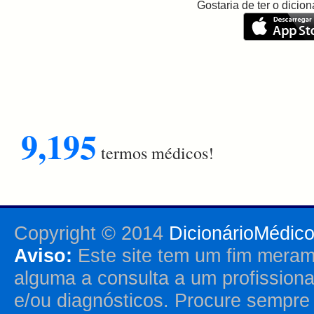
Gostaria de ter o dici
9,195
termos médicos!
Copyright © 2014
DicionárioMédic
Aviso:
Este site tem um fim merame
alguma a consulta a um profission
e/ou diagnósticos. Procure sempr