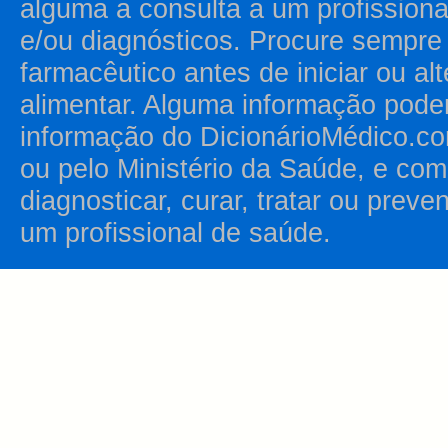
alguma a consulta a um profission
e/ou diagnósticos. Procure sempr
farmacêutico antes de iniciar ou al
alimentar. Alguma informação pode
informação do DicionárioMédico.co
ou pelo Ministério da Saúde, e como
diagnosticar, curar, tratar ou prev
um profissional de saúde.