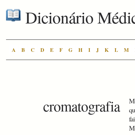
Dicionário Médi
A
B
C
D
E
F
G
H
I
J
K
L
M
cromatografia
Mé
qu
fa
Mo