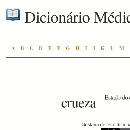
Dicionário Médi
A
B
C
D
E
F
G
H
I
J
K
L
M
crueza
Estado do 
Gostaria de ter o dici