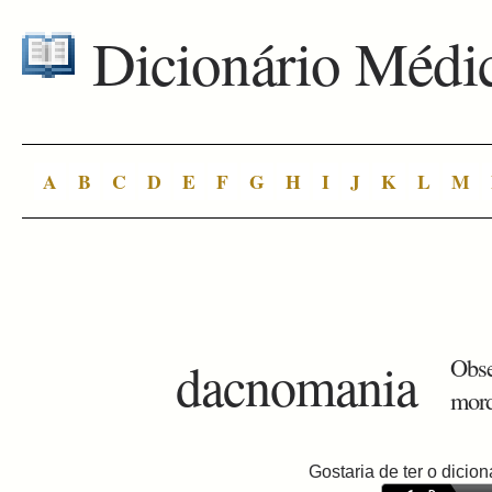
Dicionário Médi
A
B
C
D
E
F
G
H
I
J
K
L
M
dacnomania
Obse
mord
Gostaria de ter o dici