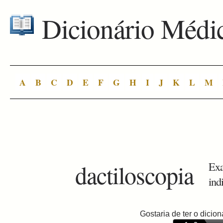
Dicionário Médi
A
B
C
D
E
F
G
H
I
J
K
L
M
dactiloscopia
Exa
ind
Gostaria de ter o dici