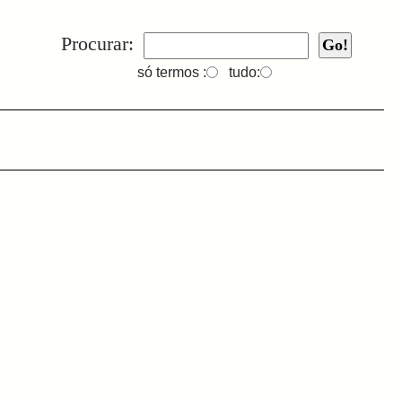
Procurar:
só termos :
tudo: