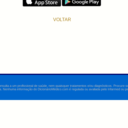
VOLTAR
onsulta a um profissional de saúde, nem quaisquer tratamentos e/ou diagnósticos. Procure 
a. Nenhuma informação do DicionárioMédico.com é regulada ou avaliada pelo Infarmed ou pelo 