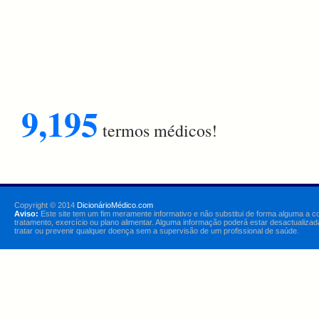
9,195
termos médicos!
Copyright © 2014
DicionárioMédico.com
Aviso:
Este site tem um fim meramente informativo e não substitui de forma alguma a c
tratamento, exercício ou plano alimentar. Alguma informação poderá estar desactualizad
tratar ou prevenir qualquer doença sem a supervisão de um profissional de saúde.