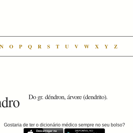
N
O
P
Q
R
S
T
U
V
W
X
Y
Z
ndro
Do gr. déndron, árvore (dendrito).
Gostaria de ter o dicionário médico sempre no seu bolso?