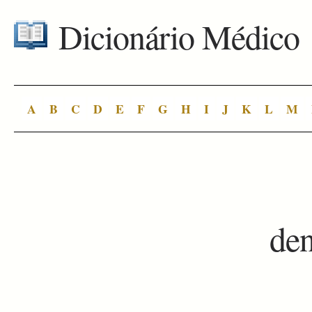
Dicionário Médico
A
B
C
D
E
F
G
H
I
J
K
L
M
de