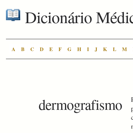
Dicionário Médi
A
B
C
D
E
F
G
H
I
J
K
L
M
dermografismo