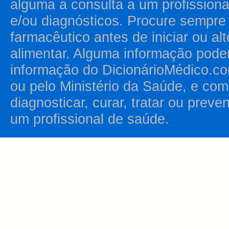
alguma a consulta a um profission
e/ou diagnósticos. Procure sempr
farmacêutico antes de iniciar ou al
alimentar. Alguma informação pode
informação do DicionárioMédico.co
ou pelo Ministério da Saúde, e como
diagnosticar, curar, tratar ou prev
um profissional de saúde.