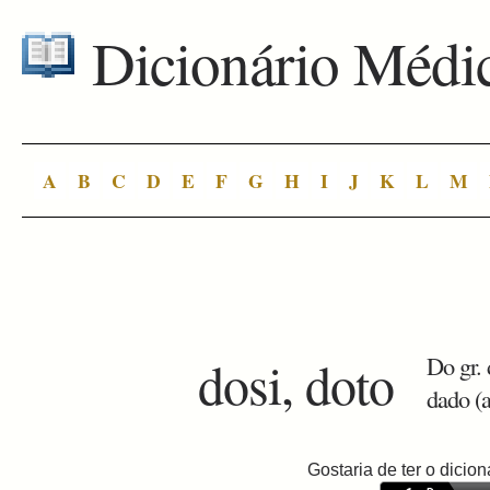
Dicionário Médi
A
B
C
D
E
F
G
H
I
J
K
L
M
dosi, doto
Do gr. 
dado (a
Gostaria de ter o dici