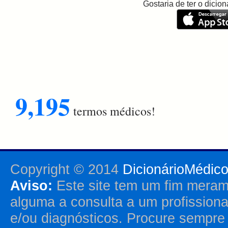
Gostaria de ter o dici
9,195
termos médicos!
Copyright © 2014
DicionárioMédic
Aviso:
Este site tem um fim merame
alguma a consulta a um profission
e/ou diagnósticos. Procure sempr