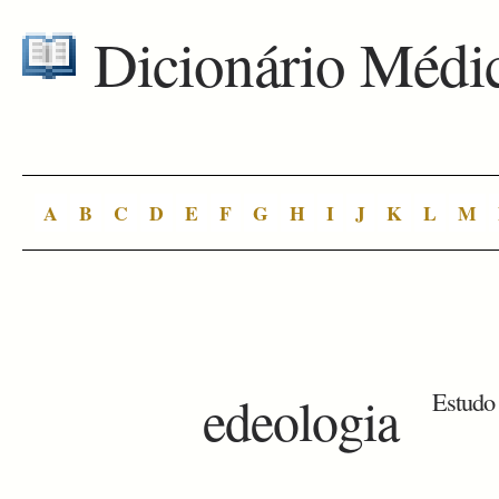
Dicionário Médi
A
B
C
D
E
F
G
H
I
J
K
L
M
edeologia
Estudo 