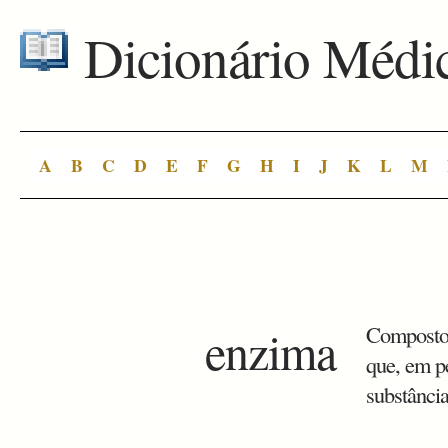
Dicionário Médi
A
B
C
D
E
F
G
H
I
J
K
L
M
enzima
Composto 
que, em p
substância