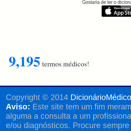
Gostaria de ter o dici
9,195
termos médicos!
Copyright © 2014
DicionárioMédic
Aviso:
Este site tem um fim merame
alguma a consulta a um profission
e/ou diagnósticos. Procure sempr