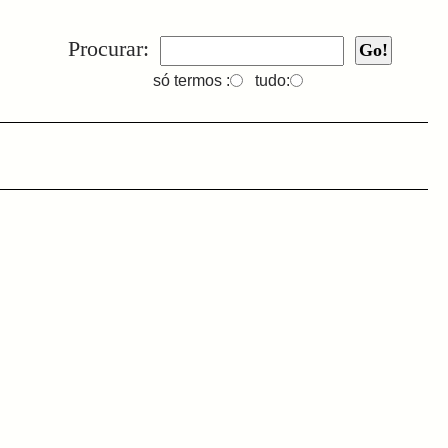
Procurar:
só termos :
tudo: