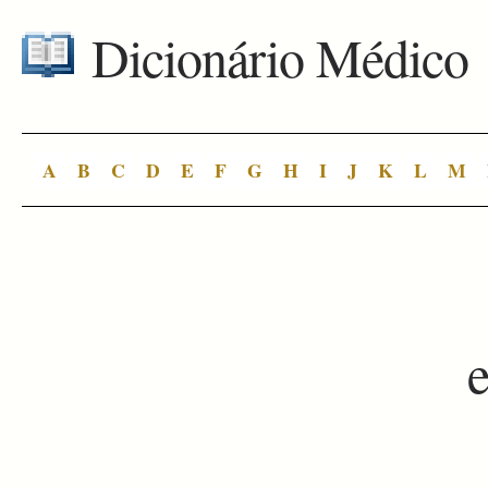
Dicionário Médico
A
B
C
D
E
F
G
H
I
J
K
L
M