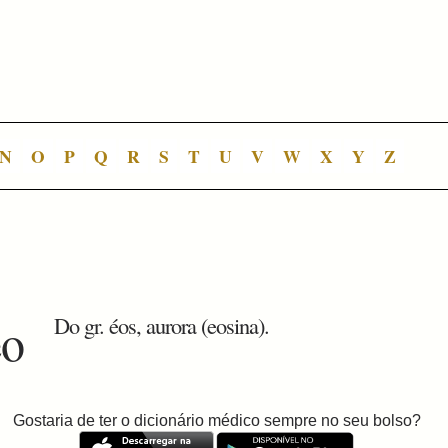
N
O
P
Q
R
S
T
U
V
W
X
Y
Z
eo
Do gr. éos, aurora (eosina).
Gostaria de ter o dicionário médico sempre no seu bolso?