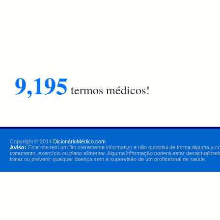
9,195
termos médicos!
Copyright © 2014
DicionárioMédico.com
Aviso:
Este site tem um fim meramente informativo e não substitui de forma alguma a c
tratamento, exercício ou plano alimentar. Alguma informação poderá estar desactualizad
tratar ou prevenir qualquer doença sem a supervisão de um profissional de saúde.