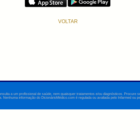
VOLTAR
onsulta a um profissional de saúde, nem quaisquer tratamentos e/ou diagnósticos. Procure 
a. Nenhuma informação do DicionárioMédico.com é regulada ou avaliada pelo Infarmed ou pelo 