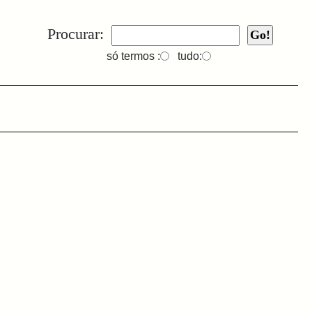
Procurar:
só termos :
tudo: