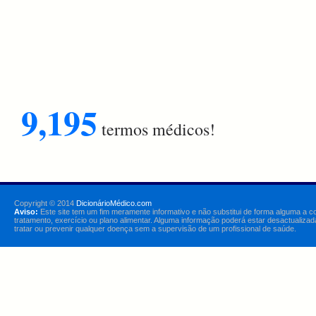
9,195
termos médicos!
Copyright © 2014
DicionárioMédico.com
Aviso:
Este site tem um fim meramente informativo e não substitui de forma alguma a c
tratamento, exercício ou plano alimentar. Alguma informação poderá estar desactualizad
tratar ou prevenir qualquer doença sem a supervisão de um profissional de saúde.