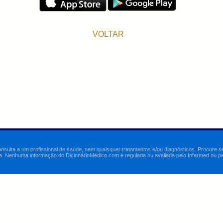
VOLTAR
onsulta a um profissional de saúde, nem quaisquer tratamentos e/ou diagnósticos. Procure 
a. Nenhuma informação do DicionárioMédico.com é regulada ou avaliada pelo Infarmed ou pelo 