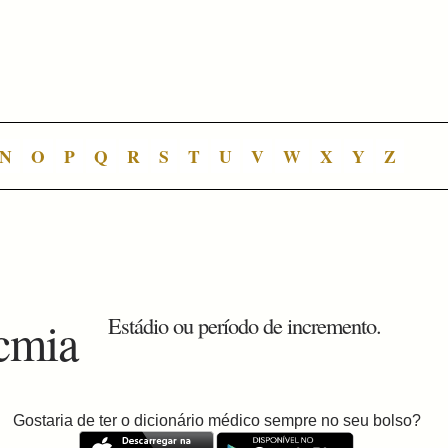
N
O
P
Q
R
S
T
U
V
W
X
Y
Z
cmia
Estádio ou período de incremento.
Gostaria de ter o dicionário médico sempre no seu bolso?