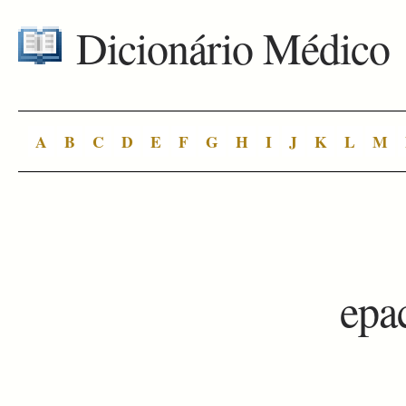
Dicionário Médico
A
B
C
D
E
F
G
H
I
J
K
L
M
epa