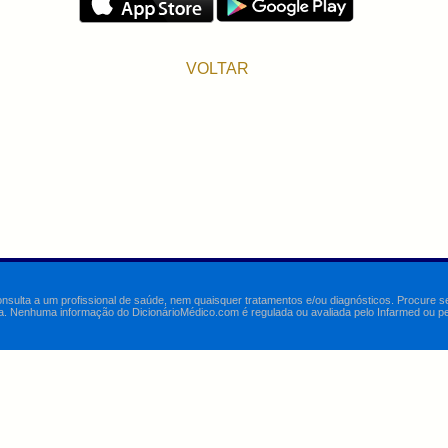
VOLTAR
onsulta a um profissional de saúde, nem quaisquer tratamentos e/ou diagnósticos. Procure 
a. Nenhuma informação do DicionárioMédico.com é regulada ou avaliada pelo Infarmed ou pelo 