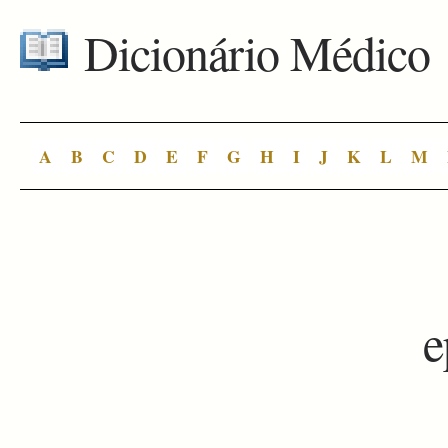
Dicionário Médico
A
B
C
D
E
F
G
H
I
J
K
L
M
e