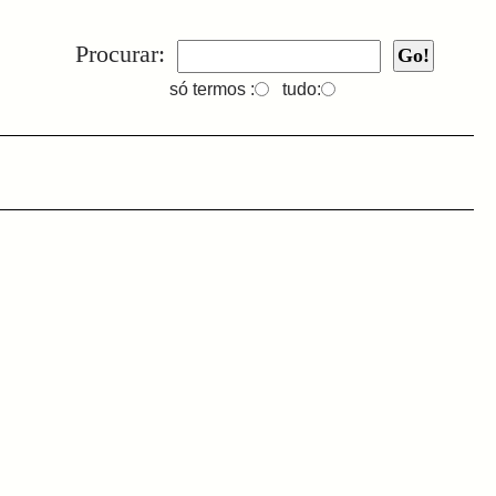
Procurar:
só termos :
tudo: