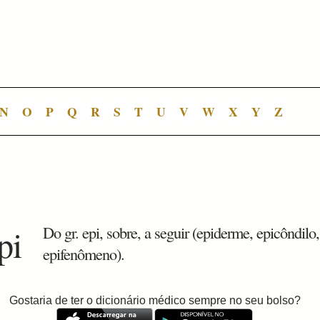
N
O
P
Q
R
S
T
U
V
W
X
Y
Z
pi
Do gr. epi, sobre, a seguir (epiderme, epicôndilo,
epifenômeno).
Gostaria de ter o dicionário médico sempre no seu bolso?