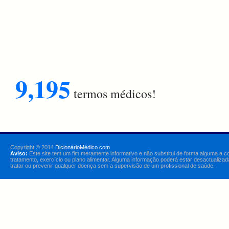
9,195
termos médicos!
Copyright © 2014
DicionárioMédico.com
Aviso:
Este site tem um fim meramente informativo e não substitui de forma alguma a c
tratamento, exercício ou plano alimentar. Alguma informação poderá estar desactualizad
tratar ou prevenir qualquer doença sem a supervisão de um profissional de saúde.