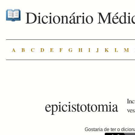
Dicionário Médi
A
B
C
D
E
F
G
H
I
J
K
L
M
epicistotomia
Inc
ves
Gostaria de ter o dici