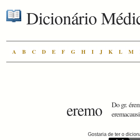
Dicionário Médi
A
B
C
D
E
F
G
H
I
J
K
L
M
eremo
Do gr. érem
eremacausi
Gostaria de ter o dici