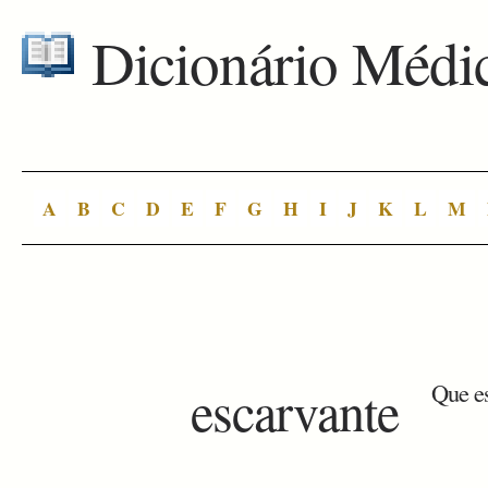
Dicionário Médi
A
B
C
D
E
F
G
H
I
J
K
L
M
escarvante
Que es