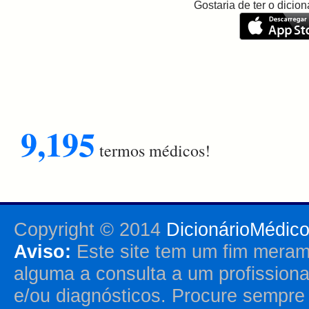
Gostaria de ter o dici
9,195
termos médicos!
Copyright © 2014
DicionárioMédic
Aviso:
Este site tem um fim merame
alguma a consulta a um profission
e/ou diagnósticos. Procure sempr