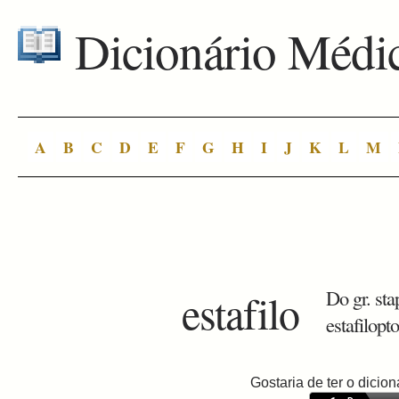
Dicionário Médi
A
B
C
D
E
F
G
H
I
J
K
L
M
estafilo
Do gr. sta
estafilopto
Gostaria de ter o dici