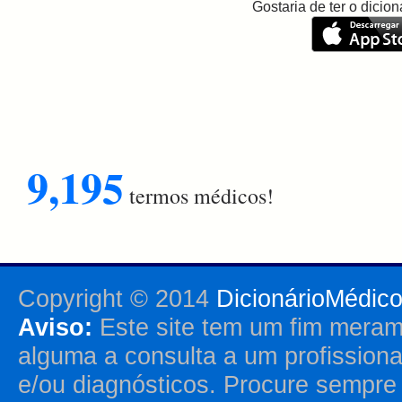
Gostaria de ter o dici
9,195
termos médicos!
Copyright © 2014
DicionárioMédic
Aviso:
Este site tem um fim merame
alguma a consulta a um profission
e/ou diagnósticos. Procure sempr