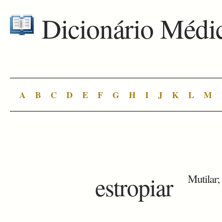
Dicionário Médi
A
B
C
D
E
F
G
H
I
J
K
L
M
estropiar
Mutilar;