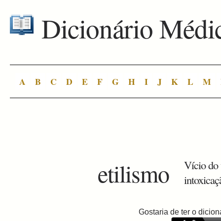
Dicionário Médi
A
B
C
D
E
F
G
H
I
J
K
L
M
etilismo
Vício do 
intoxicaçã
Gostaria de ter o dici