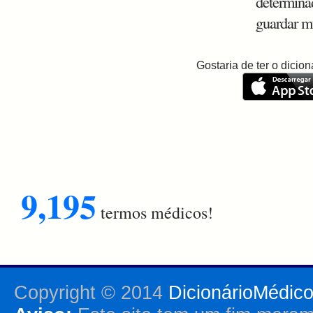
determinad
guardar m
Gostaria de ter o dici
9,195
termos médicos!
Copyright © 2014
DicionárioMédic