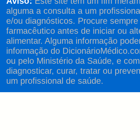
Aviso:
Este site tem um fim merame
alguma a consulta a um profission
e/ou diagnósticos. Procure sempr
farmacêutico antes de iniciar ou al
alimentar. Alguma informação pode
informação do DicionárioMédico.co
ou pelo Ministério da Saúde, e como
diagnosticar, curar, tratar ou prev
um profissional de saúde.