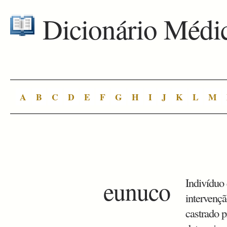
Dicionário Médi
A
B
C
D
E
F
G
H
I
J
K
L
M
eunuco
Indivíduo
intervençã
castrado 