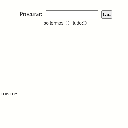
Procurar:
só termos :
tudo:
homem e