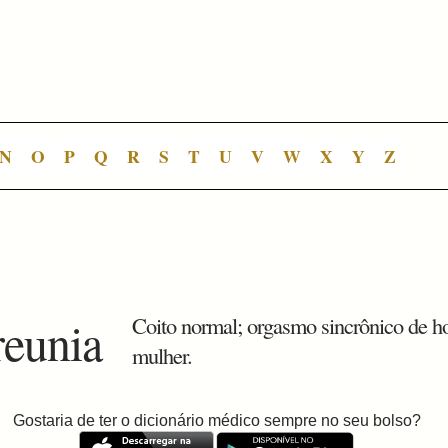
N
O
P
Q
R
S
T
U
V
W
X
Y
Z
reunia
Coito normal; orgasmo sincrônico de 
mulher.
Gostaria de ter o dicionário médico sempre no seu bolso?