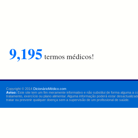
9,195
termos médicos!
Copyright © 2014
DicionárioMédico.com
Aviso:
Este site tem um fim meramente informativo e não substitui de forma alguma a c
tratamento, exercício ou plano alimentar. Alguma informação poderá estar desactualizad
tratar ou prevenir qualquer doença sem a supervisão de um profissional de saúde.