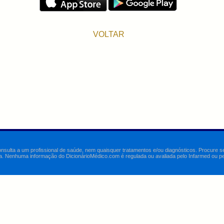
VOLTAR
onsulta a um profissional de saúde, nem quaisquer tratamentos e/ou diagnósticos. Procure 
a. Nenhuma informação do DicionárioMédico.com é regulada ou avaliada pelo Infarmed ou pelo 