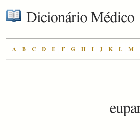
Dicionário Médico
A
B
C
D
E
F
G
H
I
J
K
L
M
eupa