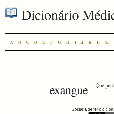
Dicionário Médi
A
B
C
D
E
F
G
H
I
J
K
L
M
exangue
Que perd
Gostaria de ter o dici