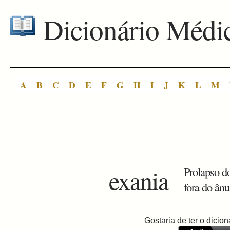
Dicionário Médi
A
B
C
D
E
F
G
H
I
J
K
L
M
exania
Prolapso do
fora do ânu
Gostaria de ter o dici