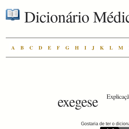
Dicionário Médi
A
B
C
D
E
F
G
H
I
J
K
L
M
exegese
Explicaçã
Gostaria de ter o dici