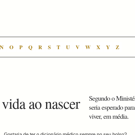
N
O
P
Q
R
S
T
U
V
W
X
Y
Z
 vida ao nascer
Segundo o Ministé
seria esperado par
viver, em média.
Gostaria de ter o dicionário médico sempre no seu bolso?