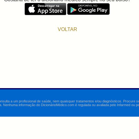
VOLTAR
onsulta a um profissional de saúde, nem quaisquer tratamentos e/ou diagnósticos. Procure 
a. Nenhuma informação do DicionárioMédico.com é regulada ou avaliada pelo Infarmed ou pelo 