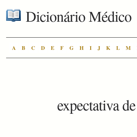
Dicionário Médico
A
B
C
D
E
F
G
H
I
J
K
L
M
expectativa de