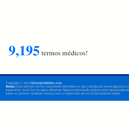
9,195
termos médicos!
Copyright © 2014
DicionárioMédico.com
Aviso:
Este site tem um fim meramente informativo e não substitui de forma alguma a c
tratamento, exercício ou plano alimentar. Alguma informação poderá estar desactualizad
tratar ou prevenir qualquer doença sem a supervisão de um profissional de saúde.