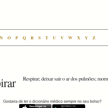
N
O
P
Q
R
S
T
U
V
W
X
Y
Z
irar
Respirar; deixar sair o ar dos pulmões; morre
Gostaria de ter o dicionário médico sempre no seu bolso?