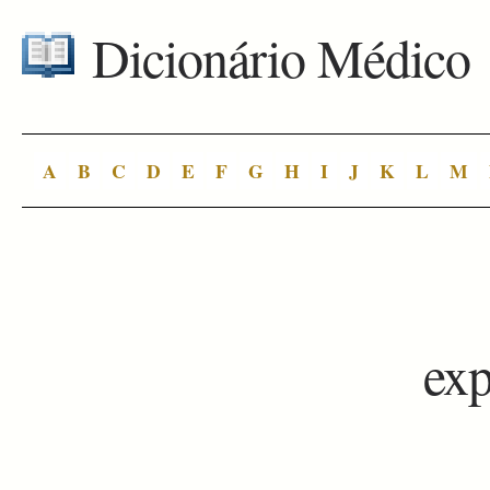
Dicionário Médico
A
B
C
D
E
F
G
H
I
J
K
L
M
exp