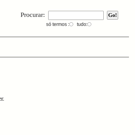
Procurar:
só termos :
tudo:
r.