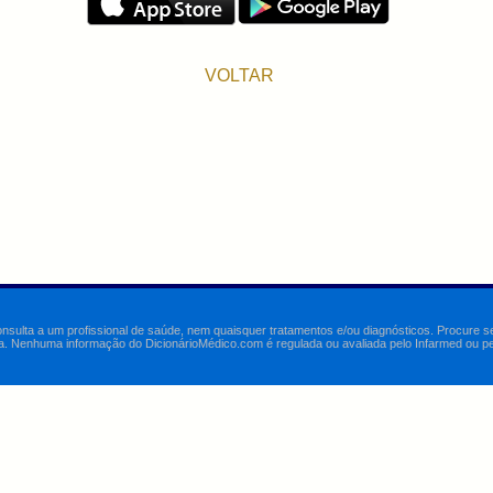
VOLTAR
onsulta a um profissional de saúde, nem quaisquer tratamentos e/ou diagnósticos. Procure 
a. Nenhuma informação do DicionárioMédico.com é regulada ou avaliada pelo Infarmed ou pelo 