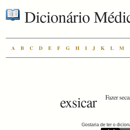
Dicionário Médi
A
B
C
D
E
F
G
H
I
J
K
L
M
exsicar
Fazer secar
Gostaria de ter o dici