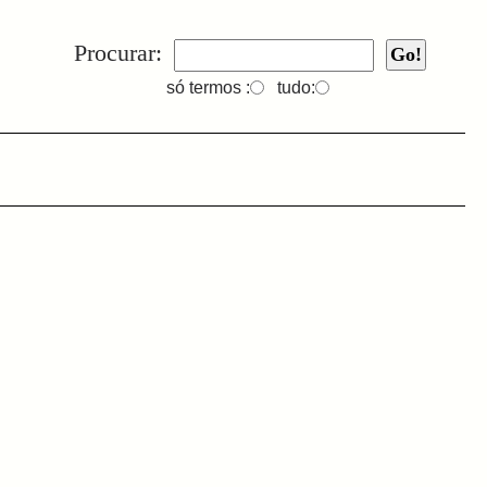
Procurar:
só termos :
tudo: