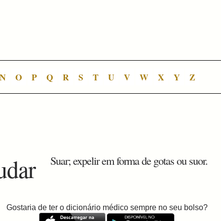
N
O
P
Q
R
S
T
U
V
W
X
Y
Z
udar
Suar; expelir em forma de gotas ou suor.
Gostaria de ter o dicionário médico sempre no seu bolso?