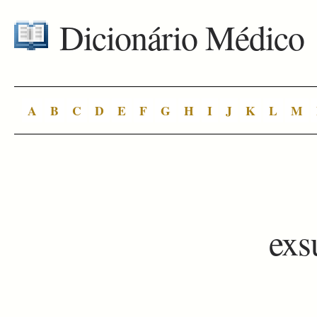
Dicionário Médico
A
B
C
D
E
F
G
H
I
J
K
L
M
exs