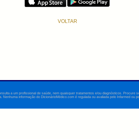
VOLTAR
onsulta a um profissional de saúde, nem quaisquer tratamentos e/ou diagnósticos. Procure 
a. Nenhuma informação do DicionárioMédico.com é regulada ou avaliada pelo Infarmed ou pelo 