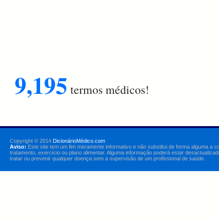
9,195
termos médicos!
Copyright © 2014
DicionárioMédico.com
Aviso:
Este site tem um fim meramente informativo e não substitui de forma alguma a c
tratamento, exercício ou plano alimentar. Alguma informação poderá estar desactualizad
tratar ou prevenir qualquer doença sem a supervisão de um profissional de saúde.