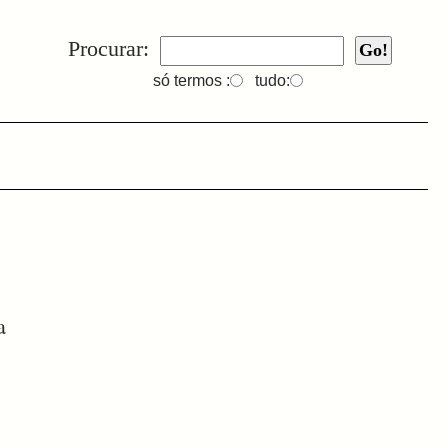
Procurar:
só termos :
tudo:
a