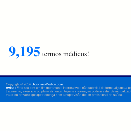
9,195
termos médicos!
Copyright © 2014
DicionárioMédico.com
Aviso:
Este site tem um fim meramente informativo e não substitui de forma alguma a c
tratamento, exercício ou plano alimentar. Alguma informação poderá estar desactualizad
tratar ou prevenir qualquer doença sem a supervisão de um profissional de saúde.