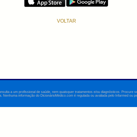
VOLTAR
onsulta a um profissional de saúde, nem quaisquer tratamentos e/ou diagnósticos. Procure 
a. Nenhuma informação do DicionárioMédico.com é regulada ou avaliada pelo Infarmed ou pelo 