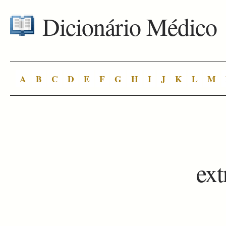
Dicionário Médico
A
B
C
D
E
F
G
H
I
J
K
L
M
ext