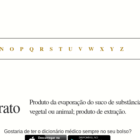
N
O
P
Q
R
S
T
U
V
W
X
Y
Z
rato
Produto da evaporação do suco de substânci
vegetal ou animal; produto de extração.
Gostaria de ter o dicionário médico sempre no seu bolso?