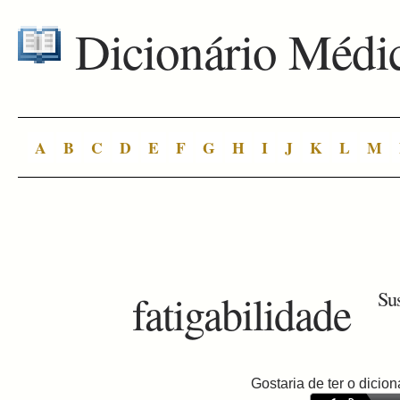
Dicionário Médi
A
B
C
D
E
F
G
H
I
J
K
L
M
fatigabilidade
Sus
Gostaria de ter o dici