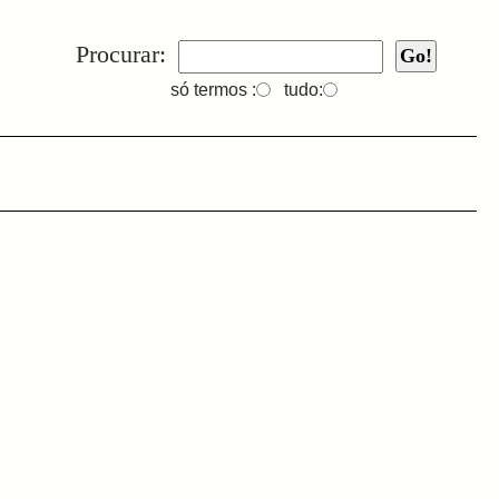
Procurar:
só termos :
tudo: