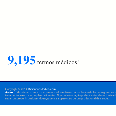
9,195
termos médicos!
Copyright © 2014
DicionárioMédico.com
Aviso:
Este site tem um fim meramente informativo e não substitui de forma alguma a c
tratamento, exercício ou plano alimentar. Alguma informação poderá estar desactualizad
tratar ou prevenir qualquer doença sem a supervisão de um profissional de saúde.