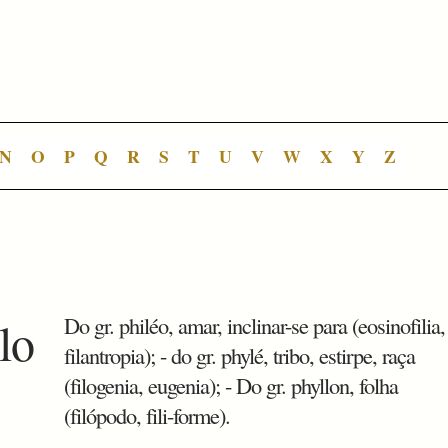
N
O
P
Q
R
S
T
U
V
W
X
Y
Z
ilo
Do gr. philéo, amar, inclinar-se para (eosinofilia,
filantropia); - do gr. phylé, tribo, estirpe, raça
(filogenia, eugenia); - Do gr. phyllon, folha
(filópodo, fili-forme).