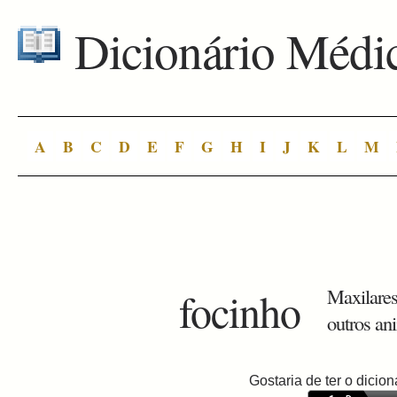
Dicionário Médi
A
B
C
D
E
F
G
H
I
J
K
L
M
focinho
Maxilares
outros an
Gostaria de ter o dici