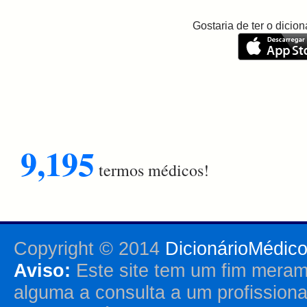
Gostaria de ter o dici
9,195
termos médicos!
Copyright © 2014
DicionárioMédic
Aviso:
Este site tem um fim merame
alguma a consulta a um profission