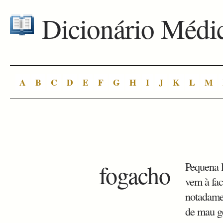
Dicionário Médi
A
B
C
D
E
F
G
H
I
J
K
L
M
fogacho
Pequena l
vem à fa
notadamen
de mau g