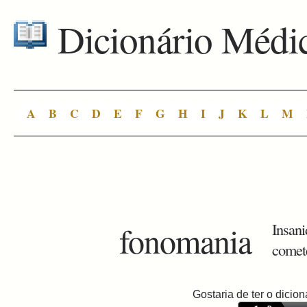
Dicionário Médi
A
B
C
D
E
F
G
H
I
J
K
L
M
fonomania
Insani
comete
Gostaria de ter o dici